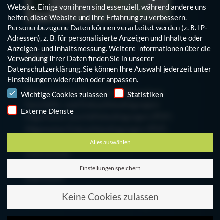
Website. Einige von ihnen sind essenziell, während andere uns
helfen, diese Website und Ihre Erfahrung zu verbessern.
Personenbezogene Daten können verarbeitet werden (z. B. IP-
Adressen), z. B. für personalisierte Anzeigen und Inhalte oder
Anzeigen- und Inhaltsmessung.
Weitere Informationen über die
Infos
Verwendung Ihrer Daten finden Sie in unserer
Datenschutzerklärung
.
Sie können Ihre Auswahl jederzeit unter
Einstellungen
widerrufen oder anpassen.
Hinweis auf den Einsatz von Cookies
Bitte beachten Sie unsere Allgemeinen
Wichtige Cookies zulassen
Statistiken
Geschäfts- und Einkaufsbedingungen:
Externe Dienste
Allgemeine Geschäftsbedingungen (PDF)
Allgemeine Einkaufsbedingungen (PDF)
Alles auswählen
Datenschutz
Cookie-Einstellungen bearbeiten
Einstellungen speichern
Impressum
Zum Mitarbeiterblog
Keine Cookies zulassen
Finanzinformationen der Schumag AG