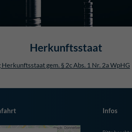
Herkunftsstaat
g Herkunftsstaat gem. § 2c Abs. 1 Nr. 2a WpHG
fahrt
Infos