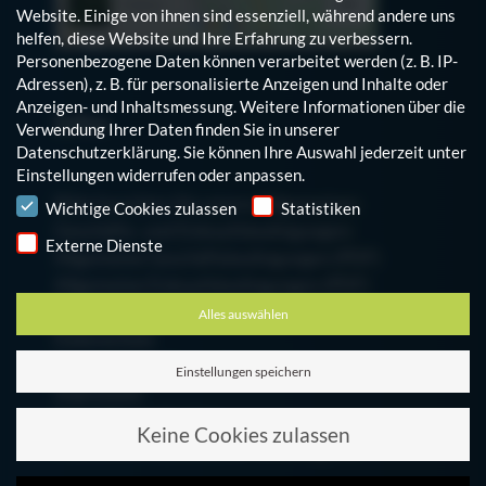
Website. Einige von ihnen sind essenziell, während andere uns
helfen, diese Website und Ihre Erfahrung zu verbessern.
Personenbezogene Daten können verarbeitet werden (z. B. IP-
Adressen), z. B. für personalisierte Anzeigen und Inhalte oder
Anzeigen- und Inhaltsmessung.
Weitere Informationen über die
Infos
Verwendung Ihrer Daten finden Sie in unserer
Datenschutzerklärung
.
Sie können Ihre Auswahl jederzeit unter
Einstellungen
widerrufen oder anpassen.
Hinweis auf den Einsatz von Cookies
Bitte beachten Sie unsere Allgemeinen
Wichtige Cookies zulassen
Statistiken
Geschäfts- und Einkaufsbedingungen:
Externe Dienste
Allgemeine Geschäftsbedingungen (PDF)
Allgemeine Einkaufsbedingungen (PDF)
Alles auswählen
Datenschutz
Cookie-Einstellungen bearbeiten
Einstellungen speichern
Impressum
Zum Mitarbeiterblog
Keine Cookies zulassen
Finanzinformationen der Schumag AG