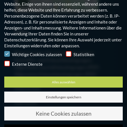
Website. Einige von ihnen sind essenziell, während andere uns
helfen, diese Website und Ihre Erfahrung zu verbessern.
Personenbezogene Daten können verarbeitet werden (z. B. IP-
Adressen), z. B. für personalisierte Anzeigen und Inhalte oder
Anzeigen- und Inhaltsmessung.
Weitere Informationen über die
Infos
Verwendung Ihrer Daten finden Sie in unserer
Datenschutzerklärung
.
Sie können Ihre Auswahl jederzeit unter
Einstellungen
widerrufen oder anpassen.
Hinweis auf den Einsatz von Cookies
Bitte beachten Sie unsere Allgemeinen
Wichtige Cookies zulassen
Statistiken
Geschäfts- und Einkaufsbedingungen:
Externe Dienste
Allgemeine Geschäftsbedingungen (PDF)
Allgemeine Einkaufsbedingungen (PDF)
Alles auswählen
Datenschutz
Cookie-Einstellungen bearbeiten
Einstellungen speichern
Impressum
Zum Mitarbeiterblog
Keine Cookies zulassen
Finanzinformationen der Schumag AG