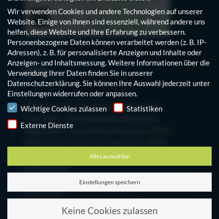
Wir verwenden Cookies und andere Technologien auf unserer
Website. Einige von ihnen sind essenziell, während andere uns
helfen, diese Website und Ihre Erfahrung zu verbessern.
Personenbezogene Daten können verarbeitet werden (z. B. IP-
Adressen), z. B. für personalisierte Anzeigen und Inhalte oder
Anzeigen- und Inhaltsmessung.
Weitere Informationen über die
Infos
Verwendung Ihrer Daten finden Sie in unserer
Datenschutzerklärung
.
Sie können Ihre Auswahl jederzeit unter
Einstellungen
widerrufen oder anpassen.
Hinweis auf den Einsatz von Cookies
Bitte beachten Sie unsere Allgemeinen
Wichtige Cookies zulassen
Statistiken
Geschäfts- und Einkaufsbedingungen:
Externe Dienste
Allgemeine Geschäftsbedingungen (PDF)
Allgemeine Einkaufsbedingungen (PDF)
Alles auswählen
Datenschutz
Cookie-Einstellungen bearbeiten
Einstellungen speichern
Impressum
Zum Mitarbeiterblog
Keine Cookies zulassen
Finanzinformationen der Schumag AG