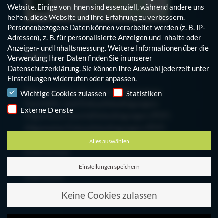
Website. Einige von ihnen sind essenziell, während andere uns
helfen, diese Website und Ihre Erfahrung zu verbessern.
Personenbezogene Daten können verarbeitet werden (z. B. IP-
Adressen), z. B. für personalisierte Anzeigen und Inhalte oder
Anzeigen- und Inhaltsmessung.
Weitere Informationen über die
Infos
Verwendung Ihrer Daten finden Sie in unserer
Datenschutzerklärung
.
Sie können Ihre Auswahl jederzeit unter
Einstellungen
widerrufen oder anpassen.
Hinweis auf den Einsatz von Cookies
Bitte beachten Sie unsere Allgemeinen
Wichtige Cookies zulassen
Statistiken
Geschäfts- und Einkaufsbedingungen:
Externe Dienste
Allgemeine Geschäftsbedingungen (PDF)
Allgemeine Einkaufsbedingungen (PDF)
Alles auswählen
Datenschutz
Cookie-Einstellungen bearbeiten
Einstellungen speichern
Impressum
Zum Mitarbeiterblog
Keine Cookies zulassen
Finanzinformationen der Schumag AG