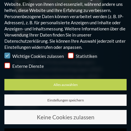
Website. Einige von ihnen sind essenziell, während andere uns
helfen, diese Website und Ihre Erfahrung zu verbessern.
Personenbezogene Daten können verarbeitet werden (z. B. IP-
Adressen), z. B. für personalisierte Anzeigen und Inhalte oder
Anzeigen- und Inhaltsmessung.
Weitere Informationen über die
Infos
Verwendung Ihrer Daten finden Sie in unserer
Datenschutzerklärung
.
Sie können Ihre Auswahl jederzeit unter
Einstellungen
widerrufen oder anpassen.
Hinweis auf den Einsatz von Cookies
Bitte beachten Sie unsere Allgemeinen
Wichtige Cookies zulassen
Statistiken
Geschäfts- und Einkaufsbedingungen:
Externe Dienste
Allgemeine Geschäftsbedingungen (PDF)
Allgemeine Einkaufsbedingungen (PDF)
Alles auswählen
Datenschutz
Cookie-Einstellungen bearbeiten
Einstellungen speichern
Impressum
Zum Mitarbeiterblog
Keine Cookies zulassen
Finanzinformationen der Schumag AG