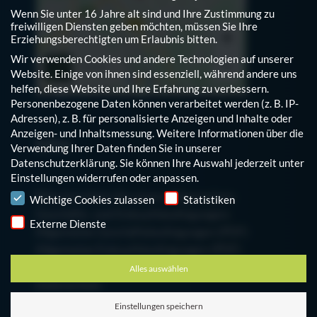
Wenn Sie unter 16 Jahre alt sind und Ihre Zustimmung zu
freiwilligen Diensten geben möchten, müssen Sie Ihre
Erziehungsberechtigten um Erlaubnis bitten.
Wir verwenden Cookies und andere Technologien auf unserer
Website. Einige von ihnen sind essenziell, während andere uns
helfen, diese Website und Ihre Erfahrung zu verbessern.
Personenbezogene Daten können verarbeitet werden (z. B. IP-
Adressen), z. B. für personalisierte Anzeigen und Inhalte oder
Anzeigen- und Inhaltsmessung.
Weitere Informationen über die
Infos
Verwendung Ihrer Daten finden Sie in unserer
Datenschutzerklärung
.
Sie können Ihre Auswahl jederzeit unter
Einstellungen
widerrufen oder anpassen.
Hinweis auf den Einsatz von Cookies
Bitte beachten Sie unsere Allgemeinen
Wichtige Cookies zulassen
Statistiken
Geschäfts- und Einkaufsbedingungen:
Externe Dienste
Allgemeine Geschäftsbedingungen (PDF)
Allgemeine Einkaufsbedingungen (PDF)
Alles auswählen
Datenschutz
Cookie-Einstellungen bearbeiten
Einstellungen speichern