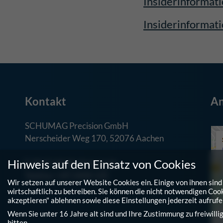
Insiderinformat
Insiderinformat
Kontakt
An
SCHUMAG Precision GmbH
Nerscheider Weg 170, 52076 Aachen
Hinweis auf den Einsatz von Cookies
E-Mail: info@schumag.de
Telefon: +49 2408 120
Wir setzen auf unserer Website Cookies ein. Einige von ihnen si
wirtschaftlich zu betreiben. Sie können die nicht notwendigen Coo
akzeptieren" ablehnen sowie diese Einstellungen jederzeit aufruf
Wenn Sie unter 16 Jahre alt sind und Ihre Zustimmung zu freiwill
bitten.