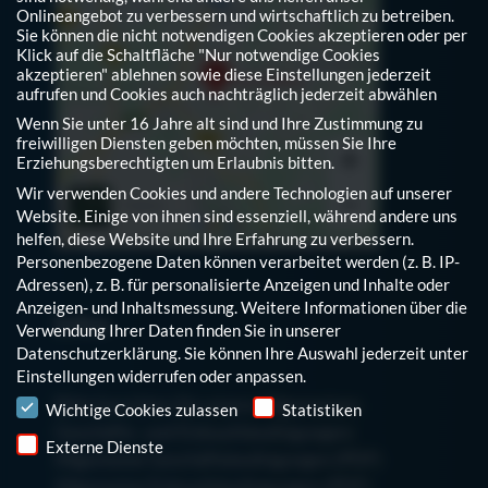
Onlineangebot zu verbessern und wirtschaftlich zu betreiben.
Sie können die nicht notwendigen Cookies akzeptieren oder per
Klick auf die Schaltfläche "Nur notwendige Cookies
akzeptieren" ablehnen sowie diese Einstellungen jederzeit
aufrufen und Cookies auch nachträglich jederzeit abwählen
Wenn Sie unter 16 Jahre alt sind und Ihre Zustimmung zu
freiwilligen Diensten geben möchten, müssen Sie Ihre
Erziehungsberechtigten um Erlaubnis bitten.
Wir verwenden Cookies und andere Technologien auf unserer
Website. Einige von ihnen sind essenziell, während andere uns
helfen, diese Website und Ihre Erfahrung zu verbessern.
Personenbezogene Daten können verarbeitet werden (z. B. IP-
Adressen), z. B. für personalisierte Anzeigen und Inhalte oder
Anzeigen- und Inhaltsmessung.
Weitere Informationen über die
Infos
Verwendung Ihrer Daten finden Sie in unserer
Datenschutzerklärung
.
Sie können Ihre Auswahl jederzeit unter
Einstellungen
widerrufen oder anpassen.
Hinweis auf den Einsatz von Cookies
Bitte beachten Sie unsere Allgemeinen
Wichtige Cookies zulassen
Statistiken
Geschäfts- und Einkaufsbedingungen:
Externe Dienste
Allgemeine Geschäftsbedingungen (PDF)
Allgemeine Einkaufsbedingungen (PDF)