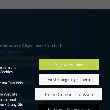
n Sie unsere Allgemeinen Geschäfts-
bedingungen:
eschäftsbedingungen (PDF)
inkaufsbedingungen (PDF)
Alles auswählen
essern und
 Cookies
Einstellungen speichern
ellungen bearbeiten
n um Erlaubnis
Keine Cookies zulassen
ese Website
terblog
zeigen und
ationen der Schumag AG
zerklärung
.
Sie