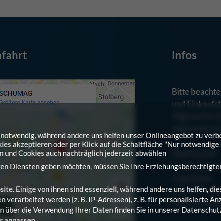
fahrt
Infos
Bitte beachte
und Einkaufs
Allgemeine G
Allgemeine E
nd notwendig, während andere uns helfen unser Onlineangebot zu verb
kies akzeptieren oder per Klick auf die Schaltfläche "Nur notwendige
Datenschutz
en und Cookies auch nachträglich jederzeit abwählen
Cookie-Einst
igen Diensten geben möchten, müssen Sie Ihre Erziehungsberechtigte
Impressum
e. Einige von ihnen sind essenziell, während andere uns helfen, di
Zum Mitarbei
erarbeitet werden (z. B. IP-Adressen), z. B. für personalisierte An
Finanzinform
 über die Verwendung Ihrer Daten finden Sie in unserer
Datenschut
r anpassen.