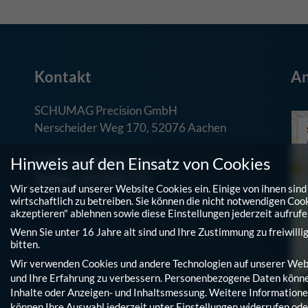
Kontakt
An
SCHUMAG Precision GmbH
Nerscheider Weg 170, 52076 Aachen
Hinweis auf den Einsatz von Cookies
E-Mail: info@schumag.de
Telefon: +49 2408 120
Wir setzen auf unserer Website Cookies ein. Einige von ihnen si
wirtschaftlich zu betreiben. Sie können die nicht notwendigen Coo
akzeptieren" ablehnen sowie diese Einstellungen jederzeit aufruf
Wenn Sie unter 16 Jahre alt sind und Ihre Zustimmung zu freiwill
bitten.
Wir verwenden Cookies und andere Technologien auf unserer Websit
und Ihre Erfahrung zu verbessern.
Personenbezogene Daten können v
Inhalte oder Anzeigen- und Inhaltsmessung.
Weitere Informationen
können Ihre Auswahl jederzeit unter
Einstellungen
widerrufen ode