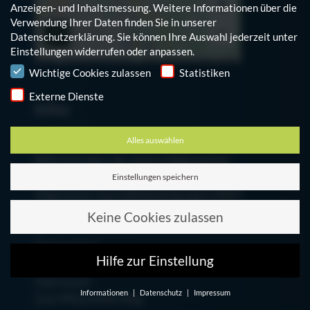
Anzeigen- und Inhaltsmessung.
Weitere Informationen über die
Verwendung Ihrer Daten finden Sie in unserer
Datenschutzerklärung
.
Sie können Ihre Auswahl jederzeit unter
Einstellungen
widerrufen oder anpassen.
Hinweis auf den Einsatz von Cookies
Wichtige Cookies zulassen
Statistiken
Externe Dienste
Infos
Alles auswählen
Bitte beachten Sie unsere Allgemeinen
Geschäfts- und Einkaufsbedingungen:
Einstellungen speichern
Allgemeine Geschäftsbedingungen (PDF)
Allgemeine Einkaufsbedingungen (PDF)
Keine Cookies zulassen
Datenschutz
Hilfe zur Einstellung
Cookie-Einstellungen bearbeiten
Impressum
Informationen
Datenschutz
Impressum
Zum Mitarbeiterblog