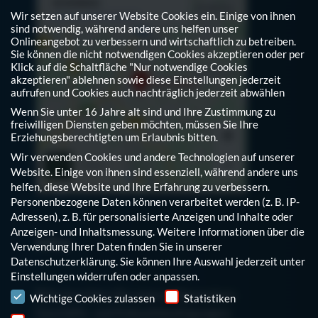
Wir setzen auf unserer Website Cookies ein. Einige von ihnen
sind notwendig, während andere uns helfen unser
Onlineangebot zu verbessern und wirtschaftlich zu betreiben.
Sie können die nicht notwendigen Cookies akzeptieren oder per
Klick auf die Schaltfläche "Nur notwendige Cookies
akzeptieren" ablehnen sowie diese Einstellungen jederzeit
aufrufen und Cookies auch nachträglich jederzeit abwählen
Wenn Sie unter 16 Jahre alt sind und Ihre Zustimmung zu
freiwilligen Diensten geben möchten, müssen Sie Ihre
Erziehungsberechtigten um Erlaubnis bitten.
Wir verwenden Cookies und andere Technologien auf unserer
Website. Einige von ihnen sind essenziell, während andere uns
helfen, diese Website und Ihre Erfahrung zu verbessern.
Personenbezogene Daten können verarbeitet werden (z. B. IP-
Adressen), z. B. für personalisierte Anzeigen und Inhalte oder
Anzeigen- und Inhaltsmessung.
Weitere Informationen über die
Infos
Verwendung Ihrer Daten finden Sie in unserer
Datenschutzerklärung
.
Sie können Ihre Auswahl jederzeit unter
Einstellungen
widerrufen oder anpassen.
Hinweis auf den Einsatz von Cookies
Bitte beachten Sie unsere Allgemeinen
Wichtige Cookies zulassen
Statistiken
Geschäfts- und Einkaufsbedingungen: